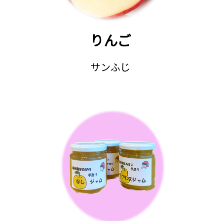
りんご
サンふじ