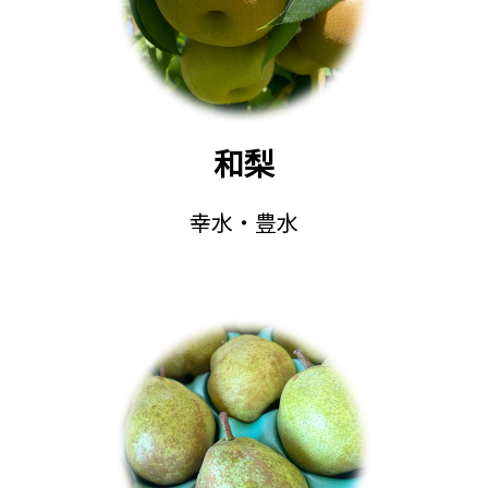
和梨
幸水・豊水